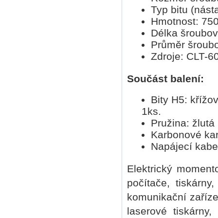
Typ bitu (nást
Hmotnost: 750
Délka šroubo
Průměr šroub
Zdroje: CLT-6
Součást balení:
Bity H5: kříž
1ks.
Pružina: žlutá
Karbonové kart
Napájecí kabel
Elektrický moment
počítače, tiskárny,
komunikační zařízen
laserové tiskárny,