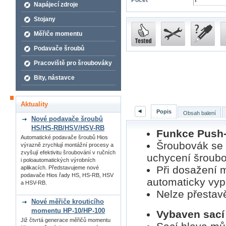
Počet
Napájecí zdroje
Stojany
Měřiče momentu
Podavače šroubů
Pracoviště pro šroubováky
Bity, nástavce
Aktuality
◄
Popis
Obsah balení
Nové podavače šroubů
HS/HS-RB/HSV/HSV-RB
Funkce Push-t
Automatické podavače šroubů Hios
Šroubovák se 
výrazně zrychlují montážní procesy a
zvyšují efektivitu šroubování v ručních
uchycení šroubo
i poloautomatických výrobních
Při dosažení 
aplikacích. Představujeme nové
podavače Hios řady HS, HS-RB, HSV
automaticky vyp
a HSV-RB.
Nelze přestav
Nové měřiče krouticího
momentu HP-10/HP-100
Vybaven sací 
Již čtvrtá generace měřičů momentu