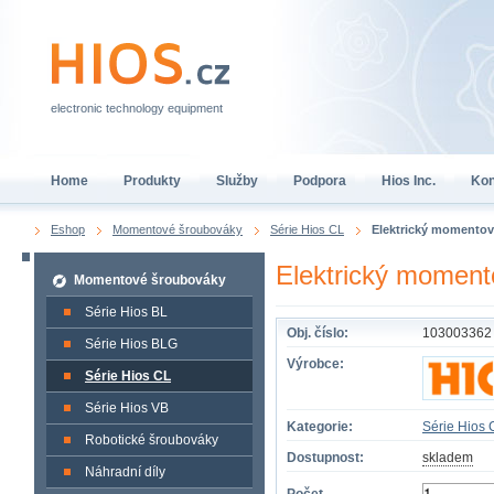
electronic technology equipment
Home
Produkty
Služby
Podpora
Hios Inc.
Kon
Eshop
Momentové šroubováky
Série Hios CL
Elektrický momento
Elektrický momen
Momentové šroubováky
Série Hios BL
Obj. číslo:
103003362
Série Hios BLG
Výrobce:
Série Hios CL
Série Hios VB
Kategorie:
Série Hios 
Robotické šroubováky
Dostupnost:
skladem
Náhradní díly