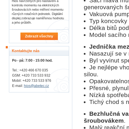
Sací hlava můž
Hios navržených pro nastavení a
kontrolu momentu na elektrických
generovaných š
šroubovácích nebo měření momentu
Vakuová pumpa
různých rotačních jednotek. Digitální
displej zobrazuje naměřenou hodnotu
Typ koncovky 
a jeho průběh.
Délka bitů po
Model sacího
Zobrazit všechny
Jednička mez
Kontaktujte nás
Nasazují se v 
Byl vyvinut sp
Po - pá: 7:00 - 15:00 hod.
Je nejlépe vh
Tel.: +420 466 670 035
silou.
GSM: +420 733 533 932
Opakovatelno
Mobil: +420
733 533 976
E-mail:
hios@abetec.cz
Přesné, plynu
Nízká spotřeba
Tichý chod s n
Bezhlučná var
šroubovákem
.
Malý reakční 