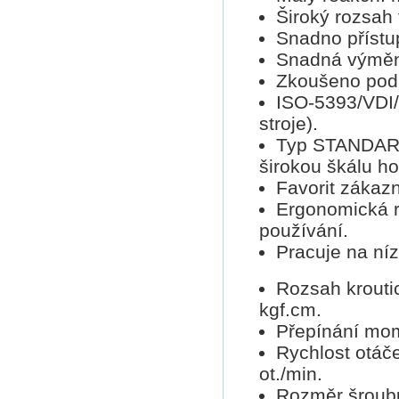
Široký rozsah
Snadno přístu
Snadná výměn
Zkoušeno pod
ISO-5393/VDI/
stroje).
Typ STANDARD 
širokou škálu h
Favorit zákazní
Ergonomická r
používání.
Pracuje na ní
Rozsah kroutic
kgf.cm.
Přepínání mom
Rychlost otáče
ot./min.
Rozměr šroubu: