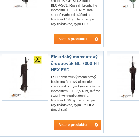
šroubů BLOP-STC3 nebo
BLOP-SC1. Rozsah krouticího
momentu 0,5 - 2,0 N.m, dva
stupně rychlosti otáčení a
hmotnost 425 g. Je určen pro
bity (nástavce) typu HEX.
Více o produktu
Elektrický momentový
šroubovák BL-7000-HT
HEX ESD
ESD / antistatický momentový
bezkomutátorový elektrický
šroubovák s vysokým krouticím
momentem 0,7 - 3,5 N.m, dvěma
stupni rychlosti otáčení a
hmotností 640 g. Je určen pro
bity (nástavce) typu 1/4 HEX
(šestihran).
Více o produktu