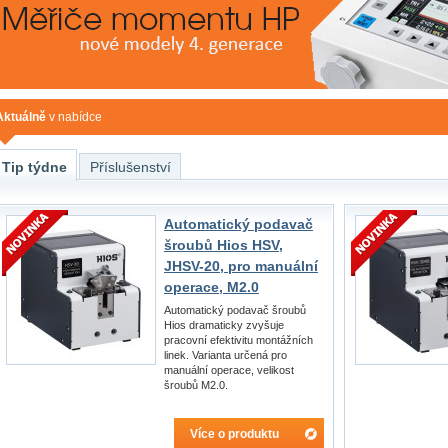
Aktuálně
v nabídce
Tip týdne
Příslušenství
Automatický podavač
šroubů Hios HSV,
JHSV-20, pro manuální
operace, M2.0
Automatický podavač šroubů
Hios dramaticky zvyšuje
pracovní efektivitu montážních
linek. Varianta určená pro
manuální operace, velikost
šroubů M2.0.
Více o produktu