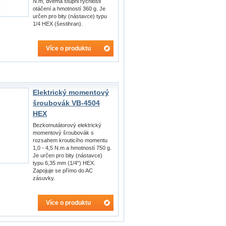
N.m, dvěma stupni rychlosti
otáčení a hmotností 360 g. Je
určen pro bity (nástavce) typu
1/4 HEX (šestihran).
Více o produktu
Elektrický momentový
šroubovák VB-4504
HEX
Bezkomutátorový elektrický
momentový šroubovák s
rozsahem krouticího momentu
1,0 - 4,5 N.m a hmotností 750 g.
Je určen pro bity (nástavce)
typu 6,35 mm (1/4") HEX.
Zapojuje se přímo do AC
zásuvky.
Více o produktu