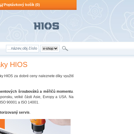
Poptávkový košík (0)
Poptávkový košík je prázdný!
Počet produktů:
0
Obsah košíku
áky HIOS
y HIOS za dobré ceny naleznete díky využití
mentových šroubováků a měřičů momentu
.
ponsku, velké části Asie, Evropy a USA. Na
tu ISO 90001 a ISO 14001.
torizovaný servis
.