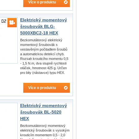
Více o produktu
Elektrický momentový
šroubovák BLG-
5000XBC2-18 HEX
Bezkomutátorový elektrický
momentový šroubovák s
vestavěným počitadlem šroubů
a automatickou detekcí chyb.
Rozsah krouticího momentu 0,5
- 1,5 N.m, dva stupně rychlosti
otáček, hmotnost 425 g. Určen
pro bity (nástavce) typu HEX.
Více o produktu
Elektrický momentový
šroubovák BL-5020
HEX
Bezkomutátorový momentový
elektrický šroubovák s vysokým
krouticím momentem 0,5 - 2,0