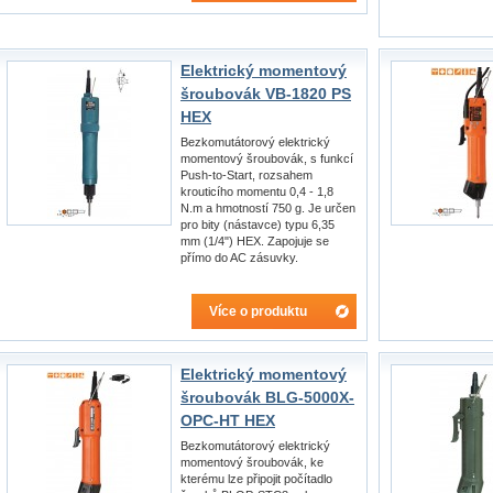
Elektrický momentový
šroubovák VB-1820 PS
HEX
Bezkomutátorový elektrický
momentový šroubovák, s funkcí
Push-to-Start, rozsahem
krouticího momentu 0,4 - 1,8
N.m a hmotností 750 g. Je určen
pro bity (nástavce) typu 6,35
mm (1/4") HEX. Zapojuje se
přímo do AC zásuvky.
Více o produktu
Elektrický momentový
šroubovák BLG-5000X-
OPC-HT HEX
Bezkomutátorový elektrický
momentový šroubovák, ke
kterému lze připojit počítadlo