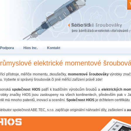
Podpora
Hios Inc.
Kontakt
růmyslové elektrické momentové šroubov
řící přístroje, měřiče momentu, zkoušečky,
momentové šroubováky
výrobky značk
tru. Vyberte si správný šroubovák či jiné měřící zařízení právě zde!
ponská
společnost HIOS
patří k tradičním výrobcům šroubů a
elektrických mo
robky značky HIOS jsou zastoupeny na všech kontinentech, především pak v Ja
ntě má mnoho patentů, inovací a ocenění.
Společnost HIOS
je držitelem certifiká
tributor společnost ABE.TEC, s.r.o. zajišťuje originální náhradní díly, zaškolení a
au