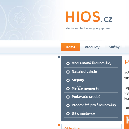
electronic technology equipment
Home
Produkty
Služby
P
Momentové šroubováky
Napájecí zdroje
Mě
fil
Stojany
Ja
Měřiče momentu
Vý
Podavače šroubů
ko
Pracoviště pro šroubováky
Dis
Bity, nástavce
Aktuality