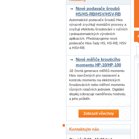
Nové podavače šroubů
HS/HS-RB/HSV/HSV-RB
Automatické podavače šroubů Hios
výrazně zrychlují montážní procesy a
zvyšují efektivitu šroubování v ručních
i poloautomatických výrobních
aplikacích. Představujeme nové
podavače Hios řady HS, HS-RB, HSV
a HSV-RB.
Nové měřiče krouticího
momentu HP-10/HP-100
Již čtvrtá generace měřičů momentu
Hios navržených pro nastavení a
kontrolu momentu na elektrických
šroubovácích nebo měření momentu
různých rotačních jednotek. Digitální
displej zobrazuje naměřenou hodnotu
a jeho průběh.
Zobrazit všechny
Kontaktujte nás