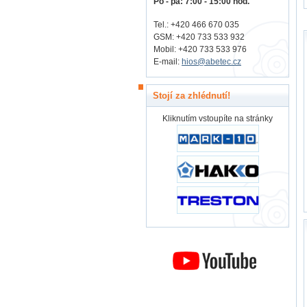
Po - pá: 7:00 - 15:00 hod.
Tel.: +420 466 670 035
GSM: +420 733 533 932
Mobil: +420
733 533 976
E-mail:
hios@abetec.cz
Stojí za zhlédnutí!
Kliknutím vstoupíte na stránky