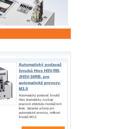
Automatický podavač
šroubů Hios HSV-RB,
JHSV-30RB, pro
automatické provozy,
M3.0
Automatický podavač šroubů
Hios dramaticky zvyšuje
pracovní efektivitu montážních
linek. Varianta určená pro
automatické provozy, velikost
šroubů M3.0.