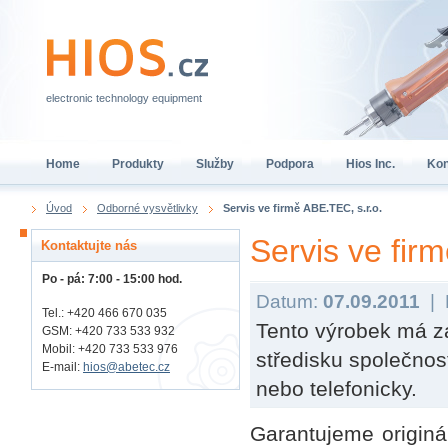
electronic technology equipment
Home
Produkty
Služby
Podpora
Hios Inc.
Kon
Úvod
Odborné vysvětlivky
Servis ve firmě ABE.TEC, s.r.o.
Servis ve fir
Kontaktujte nás
Po - pá: 7:00 - 15:00 hod.
Datum:
07.09.2011
|
Tel.: +420 466 670 035
Tento výrobek má za
GSM: +420 733 533 932
Mobil: +420
733 533 976
středisku společnos
E-mail:
hios@abetec.cz
nebo telefonicky.
Garantujeme originál