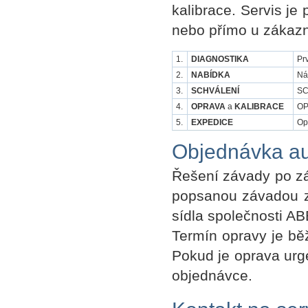
kalibrace. Servis j
nebo přímo u zákazn
1.
DIAGNOSTIKA
Pr
2.
NABÍDKA
Ná
3.
SCHVÁLENÍ
SC
4.
OPRAVA
a
KALIBRACE
OP
5.
EXPEDICE
Op
Objednávka au
Řešení závady po zá
popsanou závadou z
sídla společnosti AB
Termín opravy je bě
Pokud je oprava urge
objednávce.