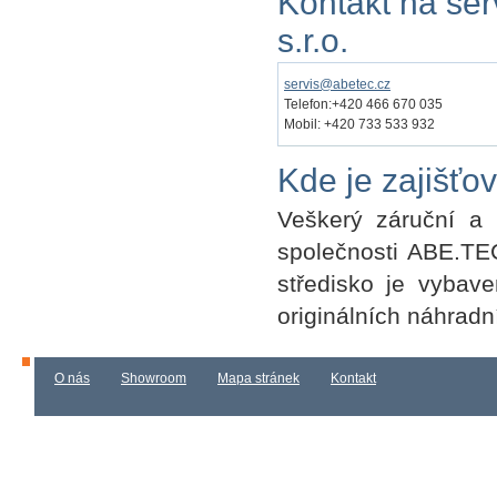
Kontakt na ser
s.r.o.
servis@abetec.cz
Telefon:+420 466 670 035
Mobil: +420 733 533 932
Kde je zajišťo
Veškerý záruční a 
společnosti ABE.TEC,
středisko je vybav
originálních náhradn
O nás
Showroom
Mapa stránek
Kontakt