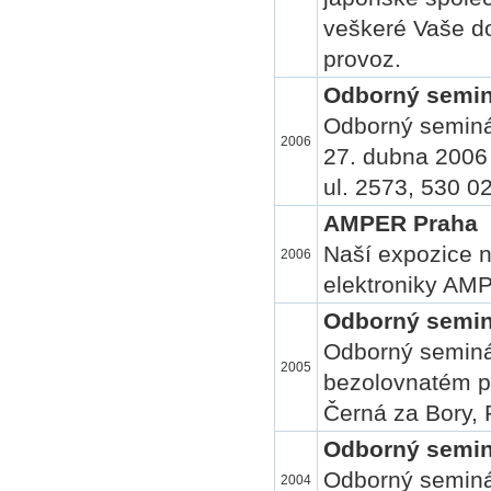
veškeré Vaše do
provoz.
Odborný semin
Odborný seminář
2006
27. dubna 2006 
ul. 2573, 530 0
AMPER Praha
Naší expozice n
2006
elektroniky AM
Odborný seminá
Odborný seminář
2005
bezolovnatém pá
Černá za Bory, 
Odborný semin
Odborný seminář 
2004