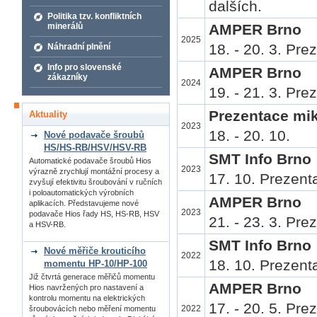
dalších.
Politika tzv. konfliktních
AMPER Brno
minerálů
2025
18. - 20. 3. Pr
Náhradní plnění
Info pro slovenské
AMPER Brno
zákazníky
2024
19. - 21. 3. Pr
Prezentace m
Aktuality
2023
18. - 20. 10.
Nové podavače šroubů
HS/HS-RB/HSV/HSV-RB
SMT Info Brno
Automatické podavače šroubů Hios
2023
výrazně zrychlují montážní procesy a
17. 10. Prezenta
zvyšují efektivitu šroubování v ručních
i poloautomatických výrobních
AMPER Brno
aplikacích. Představujeme nové
2023
podavače Hios řady HS, HS-RB, HSV
21. - 23. 3. Pr
a HSV-RB.
SMT Info Brno
Nové měřiče krouticího
2022
18. 10. Prezenta
momentu HP-10/HP-100
Již čtvrtá generace měřičů momentu
AMPER Brno
Hios navržených pro nastavení a
kontrolu momentu na elektrických
17. - 20. 5. Pr
2022
šroubovácích nebo měření momentu