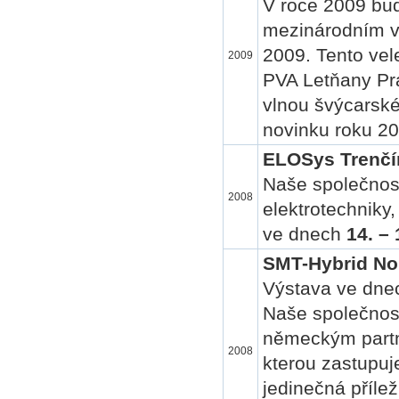
V roce 2009 bu
mezinárodním ve
2009. Tento vel
2009
PVA Letňany Pra
vlnou švýcarsk
novinku roku 20
ELOSys Trenčí
Naše společnos
2008
elektrotechniky
ve dnech
14. – 
SMT-Hybrid No
Výstava ve dnec
Naše společnost
německým partn
2008
kterou zastupuj
jedinečná příle