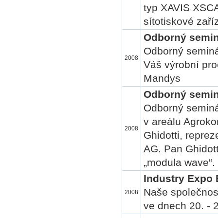
typ XAVIS XSCAN
sítotiskové zaří
Odborný semin
Odborný seminář
2008
Váš výrobní pro
Mandys
Odborný seminá
Odborný seminá
v areálu Agroko
2008
Ghidotti, repre
AG. Pan Ghidott
„modula wave“.
Industry Expo 
Naše společnost
2008
ve dnech 20. - 2