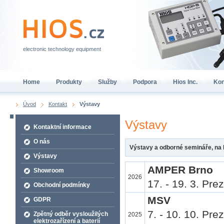
electronic technology equipment
Home
Produkty
Služby
Podpora
Hios Inc.
Kon
Úvod
Kontakt
Výstavy
Výstavy
Kontaktní informace
O nás
Výstavy a odborné semináře, na 
Výstavy
AMPER Brno
Showroom
2026
17. - 19. 3. Pr
Obchodní podmínky
MSV
GDPR
7. - 10. 10. Pr
Zpětný odběr vysloužilých
2025
elektrozařízení a baterií