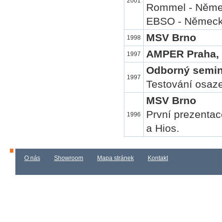
2001
Rommel - Německ
EBSO - Německo
MSV Brno
1998
AMPER Praha, 
1997
Odborný semin
1997
Testování osa
MSV Brno
První prezentac
1996
a Hios.
O nás
Showroom
Mapa stránek
Kontakt