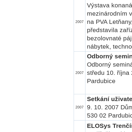
Výstava konaná 
mezinárodním v
na PVA Letňany
2007
představila zař
bezolovnaté páj
nábytek, techno
Odborný semin
Odborný seminá
středu 10. říjn
2007
Pardubice
Setkání uživate
9. 10. 2007 Dům
2007
530 02 Pardubi
ELOSys Trenčí