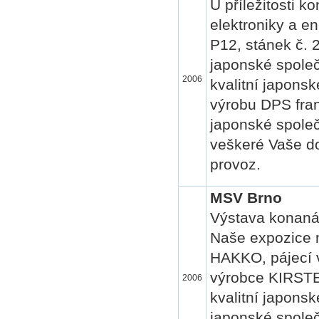
U příležitosti k
elektroniky a en
P12, stánek č. 
japonské spole
2006
kvalitní japons
výrobu DPS fran
japonské společ
veškeré Vaše do
provoz.
MSV Brno
Výstava konaná 
Naše expozice n
HAKKO, pájecí 
výrobce KIRSTE
2006
kvalitní japons
japonské společ