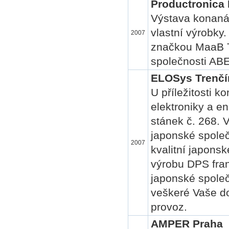
Productronica
Výstava konaná 
vlastní výrobky
2007
značkou MaaB T
společnosti ABE
ELOSys Trenčí
U příležitosti k
elektroniky a en
stánek č. 268. 
japonské spole
2007
kvalitní japons
výrobu DPS fran
japonské společ
veškeré Vaše do
provoz.
AMPER Praha