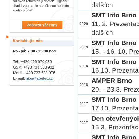
různých rotačních jednotek. Digitální
dalších.
displej zobrazuje naměřenou hodnotu
a jeho průběh.
SMT Info Brno
11. 2. Prezent
2020
Zobrazit všechny
dalších.
Kontaktujte nás
SMT Info Brno
2019
15. - 16. 10. P
Po - pá: 7:00 - 15:00 hod.
SMT Info Brno
Tel.: +420 466 670 035
2018
GSM: +420 733 533 932
16.10. Prezenta
Mobil: +420
733 533 976
E-mail:
hios@abetec.cz
AMPER Brno
2018
20. - 23.3. Pre
SMT Info Brno
2017
17.10. Prezenta
Den otevřených
2017
15.3. Prezentac
SMT Info Brno