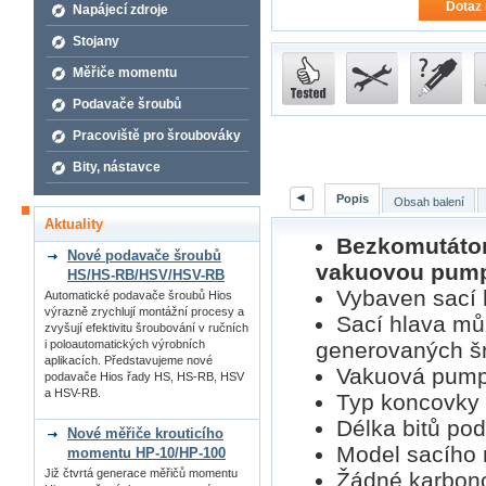
Dotaz 
Napájecí zdroje
Stojany
Měřiče momentu
Podavače šroubů
Pracoviště pro šroubováky
Bity, nástavce
◄
Popis
Obsah balení
Aktuality
Bezkomutátor
Nové podavače šroubů
vakuovou pumpo
HS/HS-RB/HSV/HSV-RB
Vybaven sací h
Automatické podavače šroubů Hios
výrazně zrychlují montážní procesy a
Sací hlava můž
zvyšují efektivitu šroubování v ručních
generovaných š
i poloautomatických výrobních
aplikacích. Představujeme nové
Vakuová pumpa
podavače Hios řady HS, HS-RB, HSV
a HSV-RB.
Typ koncovky 
Délka bitů po
Nové měřiče krouticího
Model sacího 
momentu HP-10/HP-100
Již čtvrtá generace měřičů momentu
Žádné karbono