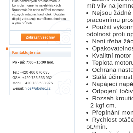
Hios navržených pro nastavení a
mít vliv na jemn
kontrolu momentu na elektrických
šroubovácích nebo měření momentu
Nejsou žádné 
různých rotačních jednotek. Digitální
pracovnímu pros
displej zobrazuje naměřenou hodnotu
a jeho průběh.
Použití výkon
odolnost proti o
Zobrazit všechny
Není třeba žá
Opakovatelno
Kontaktujte nás
Kvalitní motor
Teplota motoru
Po - pá: 7:00 - 15:00 hod.
Ochrana nasta
Tel.: +420 466 670 035
Stálá účinnost
GSM: +420 733 533 932
Napájecí napět
Mobil: +420
733 533 976
E-mail:
hios@abetec.cz
Odpojení toči
Rozsah kroutic
- 2 kgf.cm.
Přepínání mom
Rychlost otáče
ot./min.