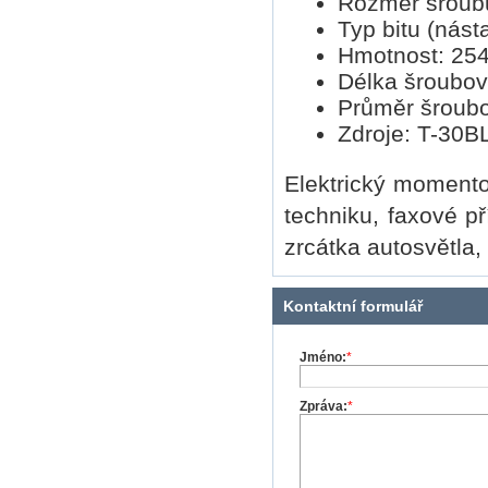
Rozměr šroubu:
Typ bitu (nást
Hmotnost: 254
Délka šroubo
Průměr šroub
Zdroje: T-30B
Elektrický moment
techniku, faxové př
zrcátka autosvětla, 
Kontaktní formulář
Jméno:
*
Zpráva:
*