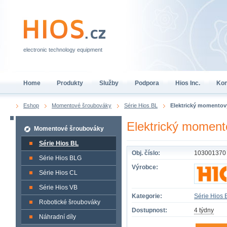
electronic technology equipment
Home
Produkty
Služby
Podpora
Hios Inc.
Kon
Eshop
Momentové šroubováky
Série Hios BL
Elektrický momento
Elektrický momen
Momentové šroubováky
Série Hios BL
Obj. číslo:
103001370
Série Hios BLG
Výrobce:
Série Hios CL
Série Hios VB
Kategorie:
Série Hios 
Robotické šroubováky
Dostupnost:
4 týdny
Náhradní díly