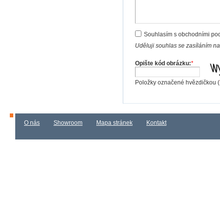
Souhlasím s obchodními po
Uděluji souhlas se zasíláním n
Opište kód obrázku:
*
Položky označené hvězdičkou (
O nás
Showroom
Mapa stránek
Kontakt