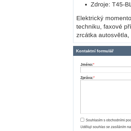
Zdroje: T45-B
Elektrický momento
techniku, faxové př
zrcátka autosvětla,
Kontaktní formulář
Jméno:
*
Zpráva:
*
Souhlasím s obchodními po
Uděluji souhlas se zasíláním n