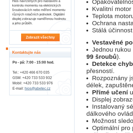
Opakovatelno
Hios navržených pro nastavení a
kontrolu momentu na elektrických
Kvalitní motor
šroubovácích nebo měření momentu
různých rotačních jednotek. Digitální
Teplota motoru
displej zobrazuje naměřenou hodnotu
Ochrana nasta
a jeho průběh.
Stálá účinnost
Zobrazit všechny
Vestavěné po
Jednou rukou 
Kontaktujte nás
99 šroubů
).
Detekce chyb
Po - pá: 7:00 - 15:00 hod.
přesností.
Tel.: +420 466 670 035
Rozpoznány js
GSM: +420 733 533 932
Mobil: +420
733 533 976
délek, zapuštěn
E-mail:
hios@abetec.cz
Přímé učení
u
Displej zobraz
Instalovaný s
dálkového ovlád
Možnost sledo
Optimální pro 