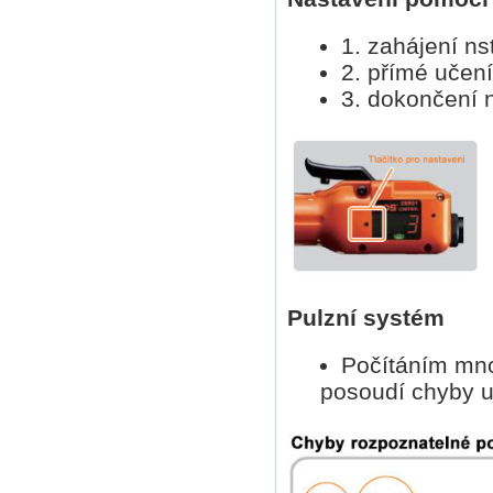
1. zahájení ns
2. přímé učení
3. dokončení n
Pulzní systém
Počítáním mno
posoudí chyby u