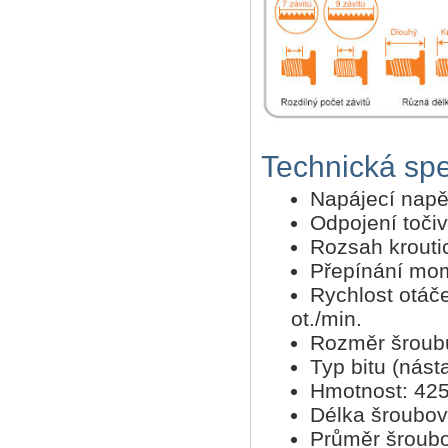
Technická spe
Napájecí napět
Odpojení toči
Rozsah kroutic
Přepínání mom
Rychlost otáč
ot./min.
Rozměr šroubu:
Typ bitu (nást
Hmotnost: 425
Délka šroubo
Průměr šroubo