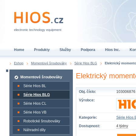
electronic technology equipment
Home
Produkty
Služby
Podpora
Hios Inc.
Kon
Eshop
Momentové šroubováky
Série Hios BLG
Elektrický momen
Elektrický mome
Momentové šroubováky
Série Hios BL
Obj. číslo:
103006876
Série Hios BLG
Výrobce:
Série Hios CL
Série Hios VB
Kategorie:
Série Hios
Robotické šroubováky
Dostupnost:
4 týdny
Náhradní díly