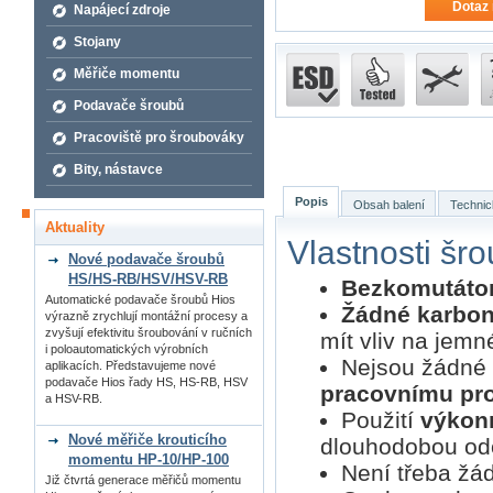
Dotaz 
Napájecí zdroje
Stojany
Měřiče momentu
Podavače šroubů
Pracoviště pro šroubováky
Bity, nástavce
Popis
Obsah balení
Technic
Aktuality
Vlastnosti šr
Nové podavače šroubů
HS/HS-RB/HSV/HSV-RB
Bezkomutátor
Automatické podavače šroubů Hios
Žádné karbon
výrazně zrychlují montážní procesy a
zvyšují efektivitu šroubování v ručních
mít vliv na jemn
i poloautomatických výrobních
Nejsou žádné 
aplikacích. Představujeme nové
podavače Hios řady HS, HS-RB, HSV
pracovnímu pro
a HSV-RB.
Použití
výkon
Nové měřiče krouticího
dlouhodobou odo
momentu HP-10/HP-100
Není třeba žá
Již čtvrtá generace měřičů momentu