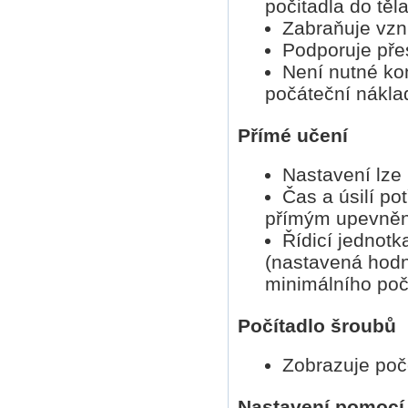
počitadla do těl
Zabraňuje vzni
Podporuje pře
Není nutné kon
počáteční nákla
Přímé učení
Nastavení lze 
Čas a úsilí po
přímým upevněn
Řídicí jednotk
(nastavená hod
minimálního počt
Počítadlo šroubů
Zobrazuje poče
Nastavení pomocí 