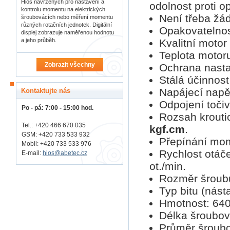
Hios navržených pro nastavení a
odolnost proti o
kontrolu momentu na elektrických
Není třeba žá
šroubovácích nebo měření momentu
různých rotačních jednotek. Digitální
Opakovatelno
displej zobrazuje naměřenou hodnotu
Kvalitní motor
a jeho průběh.
Teplota motoru
Zobrazit všechny
Ochrana nasta
Stálá účinnost
Napájecí napět
Kontaktujte nás
Odpojení toči
Po - pá: 7:00 - 15:00 hod.
Rozsah krout
Tel.: +420 466 670 035
kgf.cm
.
GSM: +420 733 533 932
Přepínání mom
Mobil: +420
733 533 976
Rychlost otáče
E-mail:
hios@abetec.cz
ot./min.
Rozměr šroubu:
Typ bitu (nást
Hmotnost: 640
Délka šroubo
Průměr šroub