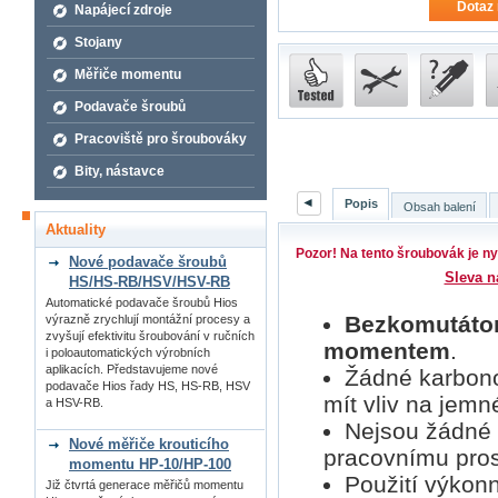
Dotaz 
Napájecí zdroje
Stojany
Měřiče momentu
Podavače šroubů
Pracoviště pro šroubováky
Bity, nástavce
◄
Popis
Obsah balení
Aktuality
Pozor! Na tento šroubovák je ny
Nové podavače šroubů
Sleva n
HS/HS-RB/HSV/HSV-RB
Automatické podavače šroubů Hios
Bezkomutátor
výrazně zrychlují montážní procesy a
zvyšují efektivitu šroubování v ručních
momentem
.
i poloautomatických výrobních
aplikacích. Představujeme nové
Žádné karbono
podavače Hios řady HS, HS-RB, HSV
mít vliv na jemn
a HSV-RB.
Nejsou žádné 
Nové měřiče krouticího
pracovnímu pros
momentu HP-10/HP-100
Použití výkon
Již čtvrtá generace měřičů momentu