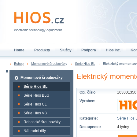
electronic technology equipment
Home
Produkty
Služby
Podpora
Hios Inc.
Kon
Eshop
Momentové šroubováky
Série Hios BL
Elektrický momento
Elektrický momen
Momentové šroubováky
Série Hios BL
Obj. číslo:
103001350
Série Hios BLG
Výrobce:
Série Hios CL
Série Hios VB
Kategorie:
Série Hios 
Robotické šroubováky
Dostupnost:
4 týdny
Náhradní díly