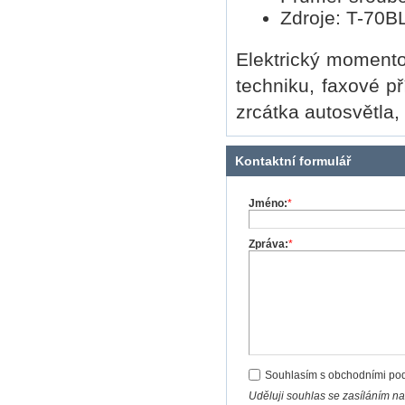
Zdroje: T-70BL
Elektrický moment
techniku, faxové př
zrcátka autosvětla, 
Kontaktní formulář
Jméno:
*
Zpráva:
*
Souhlasím s obchodními po
Uděluji souhlas se zasíláním n