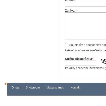
Zpráva:
*
Souhlasím s obchodními po
Uděluji souhlas se zasíláním n
Opište kód obrázku:
*
Položky označené hvězdičkou (
O nás
Showroom
Mapa stránek
Kontakt