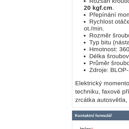
Rozsah krout
20 kgf.cm
.
Přepínání mom
Rychlost otáče
ot./min.
Rozměr šroub
Typ bitu (nást
Hmotnost: 360
Délka šroubo
Průměr šroub
Zdroje: BLOP
Elektrický momento
techniku, faxové př
zrcátka autosvětla, 
Kontaktní formulář
Jméno:
*