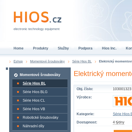
electronic technology equipment
Home
Produkty
Služby
Podpora
Hios Inc.
Kon
Eshop
Momentové šroubováky
Série Hios BL
Elektrický momento
Elektrický momen
Momentové šroubováky
Série Hios BL
Obj. číslo:
103001323
Série Hios BLG
Výrobce:
Série Hios CL
Série Hios VB
Kategorie:
Série Hios 
Robotické šroubováky
Dostupnost:
4 týdny
Náhradní díly