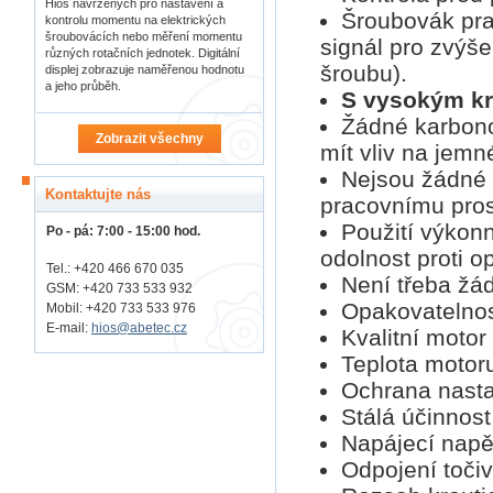
Hios navržených pro nastavení a
Šroubovák pra
kontrolu momentu na elektrických
šroubovácích nebo měření momentu
signál pro zvýš
různých rotačních jednotek. Digitální
šroubu).
displej zobrazuje naměřenou hodnotu
a jeho průběh.
S vysokým k
Žádné karbono
Zobrazit všechny
mít vliv na jemn
Nejsou žádné 
Kontaktujte nás
pracovnímu pros
Použití výkon
Po - pá: 7:00 - 15:00 hod.
odolnost proti o
Tel.: +420 466 670 035
Není třeba žá
GSM: +420 733 533 932
Opakovatelno
Mobil: +420
733 533 976
E-mail:
hios@abetec.cz
Kvalitní motor
Teplota motoru
Ochrana nasta
Stálá účinnost
Napájecí napět
Odpojení toči