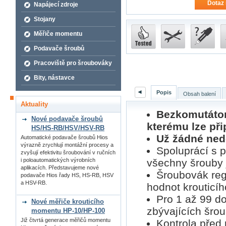
Dotaz 
Napájecí zdroje
Stojany
Měřiče momentu
Podavače šroubů
Pracoviště pro šroubováky
Bity, nástavce
◄
Popis
Obsah balení
Aktuality
Bezkomutátor
Nové podavače šroubů
kterému lze př
HS/HS-RB/HSV/HSV-RB
Už žádné ned
Automatické podavače šroubů Hios
výrazně zrychlují montážní procesy a
Spoluprácí s 
zvyšují efektivitu šroubování v ručních
všechny šrouby 
i poloautomatických výrobních
aplikacích. Představujeme nové
Šroubovák reg
podavače Hios řady HS, HS-RB, HSV
a HSV-RB.
hodnot krouticí
Pro 1 až 99 do
Nové měřiče krouticího
zbývajících šrou
momentu HP-10/HP-100
Již čtvrtá generace měřičů momentu
Kontrola před