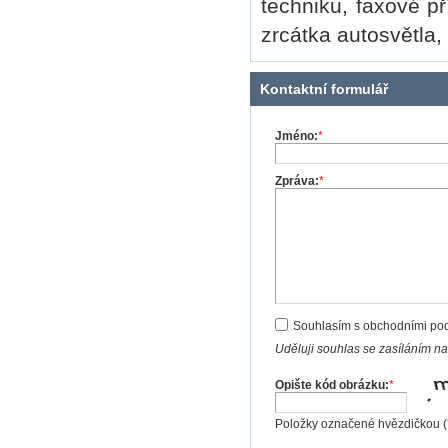
techniku, faxové př
zrcátka autosvětla, 
Kontaktní formulář
Jméno:
*
Zpráva:
*
Souhlasím s obchodními po
Uděluji souhlas se zasíláním n
Opište kód obrázku:
*
Položky označené hvězdičkou (