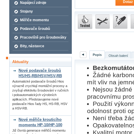
Dotaz 
Napájecí zdroje
Stojany
Měřiče momentu
Podavače šroubů
Pracoviště pro šroubováky
Bity, nástavce
◄
Popis
Obsah balení
Aktuality
Bezkomutátor
Nové podavače šroubů
Žádné karbono
HS/HS-RB/HSV/HSV-RB
mít vliv na jemn
Automatické podavače šroubů Hios
výrazně zrychlují montážní procesy a
Nejsou žádné 
zvyšují efektivitu šroubování v ručních
pracovnímu pros
i poloautomatických výrobních
aplikacích. Představujeme nové
Použití výkon
podavače Hios řady HS, HS-RB, HSV
a HSV-RB.
odolnost proti o
Není třeba žá
Nové měřiče krouticího
Opakovatelno
momentu HP-10/HP-100
Již čtvrtá generace měřičů momentu
Kvalitní motor