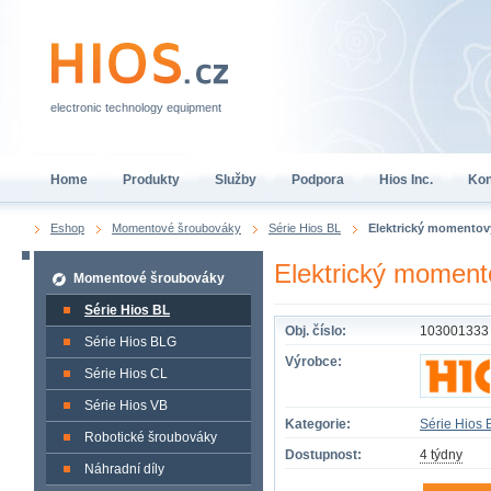
electronic technology equipment
Home
Produkty
Služby
Podpora
Hios Inc.
Kon
Eshop
Momentové šroubováky
Série Hios BL
Elektrický momentov
Elektrický momen
Momentové šroubováky
Série Hios BL
Obj. číslo:
103001333
Série Hios BLG
Výrobce:
Série Hios CL
Série Hios VB
Kategorie:
Série Hios 
Robotické šroubováky
Dostupnost:
4 týdny
Náhradní díly