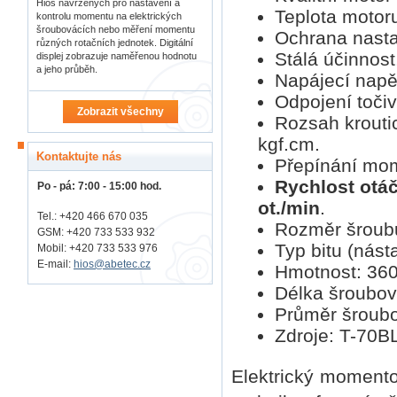
Hios navržených pro nastavení a
Teplota motoru
kontrolu momentu na elektrických
šroubovácích nebo měření momentu
Ochrana nasta
různých rotačních jednotek. Digitální
Stálá účinnost
displej zobrazuje naměřenou hodnotu
a jeho průběh.
Napájecí napět
Odpojení toči
Zobrazit všechny
Rozsah kroutic
kgf.cm.
Kontaktujte nás
Přepínání mom
Rychlost otáč
Po - pá: 7:00 - 15:00 hod.
ot./min
.
Tel.: +420 466 670 035
Rozměr šroubu:
GSM: +420 733 533 932
Typ bitu (nást
Mobil: +420
733 533 976
E-mail:
hios@abetec.cz
Hmotnost: 360
Délka šroubo
Průměr šroub
Zdroje: T-70BL
Elektrický moment