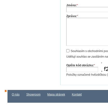
Jméno:
*
Zpráva:
*
Souhlasím s obchodními po
Uděluji souhlas se zasíláním n
Opište kód obrázku:
*
Položky označené hvězdičkou (
O nás
Showroom
Mapa stránek
Kontakt