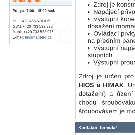
Kontaktujte nás
Zdroj je konst
Napájecí přívo
Po - pá: 7:00 - 15:00 hod.
Výstupní konek
Tel.: +420 466 670 035
dosažení momen
GSM: +420 733 533 932
Ovládací prvky
Mobil: +420
733 533 976
E-mail:
hios@abetec.cz
na předním pane
Výstupní napět
stupních.
Výstupní proud
Zdroj je určen pr
HIOS a HIMAX
. U
dotažení) a řízení
chodu šroubovák
šroubovákem je mož
Kontaktní formulář