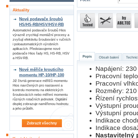
Počet
Aktuality
Nové podavače šroubů
HS/HS-RB/HSV/HSV-RB
Automatické podavače šroubů Hios
výrazně zrychlují montážní procesy a
zvyšují efektivitu šroubování v ručních
i poloautomatických výrobních
aplikacích. Představujeme nové
podavače Hios řady HS, HS-RB, HSV
Popis
Obsah balení
Technic
a HSV-RB.
Napájení: 230
Nové měřiče krouticího
Pracovní teplo
momentu HP-10/HP-100
Již čtvrtá generace měřičů momentu
Pracovní vlhk
Hios navržených pro nastavení a
Rozměry: 210
kontrolu momentu na elektrických
šroubovácích nebo měření momentu
Řízení rychlost
různých rotačních jednotek. Digitální
Výstupní proud
displej zobrazuje naměřenou hodnotu
a jeho průběh.
Výstupní proud
Indikace chodu
Zobrazit všechny
Indikace dosa
Nastavitelný 