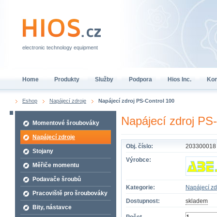
electronic technology equipment
Home
Produkty
Služby
Podpora
Hios Inc.
Kon
Eshop
Napájecí zdroje
Napájecí zdroj PS-Control 100
Napájecí zdroj PS
Momentové šroubováky
Napájecí zdroje
Obj. číslo:
203300018
Stojany
Výrobce:
Měřiče momentu
Podavače šroubů
Kategorie:
Napájecí zd
Pracoviště pro šroubováky
Dostupnost:
skladem
Bity, nástavce