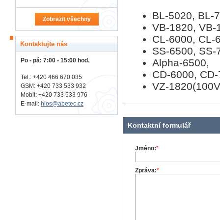
BL-5020, BL-7
Zobrazit všechny
VB-1820, VB-
CL-6000, CL-6
Kontaktujte nás
SS-6500, SS-
Alpha-6500,
Po - pá: 7:00 - 15:00 hod.
CD-6000, CD-
Tel.: +420 466 670 035
VZ-1820(100V
GSM: +420 733 533 932
Mobil: +420
733 533 976
E-mail:
hios@abetec.cz
Kontaktní formulář
Jméno:
*
Zpráva:
*