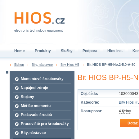
electronic technology equipment
Home
Produkty
Služby
Podpora
Hios Inc.
Kon
Eshop
Bity, nástavce
Bity Hios H5
Bit HIOS BP-H5-No.2-5.0-A-80
Bit HIOS BP-H5-N
Momentové šroubováky
Napájecí zdroje
Obj. číslo:
103000043
Stojany
Kategorie:
Bity Hios H
Měřiče momentu
Dostupnost:
4 týdny
Podavače šroubů
Dotaz 
Pracoviště pro šroubováky
Bity, nástavce