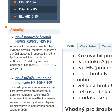
Bity Hios H4
Bity Hios H5
Bity HEX 6.35
Aktuality
Nové podavače šroubů
HS/HS-RB/HSV/HSV-RB
Popis
Automatické podavače šroubů Hios
Obsah balení
Technic
výrazně zrychlují montážní procesy a
zvyšují efektivitu šroubování v ručních
Křížový bit p
i poloautomatických výrobních
tvar dříku A (p
aplikacích. Představujeme nové
podavače Hios řady HS, HS-RB, HSV
typ H5 (průmě
a HSV-RB.
číslo hrotu No
Nové měřiče krouticího
šroubů,
momentu HP-10/HP-100
velikost hrotu
Již čtvrtá generace měřičů momentu
celková délka
Hios navržených pro nastavení a
kontrolu momentu na elektrických
prodává se po 
šroubovácích nebo měření momentu
různých rotačních jednotek. Digitální
displej zobrazuje naměřenou hodnotu
Vhodný pro šroub
a jeho průběh.