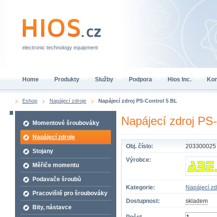
electronic technology equipment
Home
Produkty
Služby
Podpora
Hios Inc.
Kon
Eshop
Napájecí zdroje
Napájecí zdroj PS-Control 5 BL
Napájecí zdroj PS-
Momentové šroubováky
Napájecí zdroje
Obj. číslo:
203300025
Stojany
Výrobce:
Měřiče momentu
Podavače šroubů
Kategorie:
Napájecí zd
Pracoviště pro šroubováky
Dostupnost:
skladem
Bity, nástavce