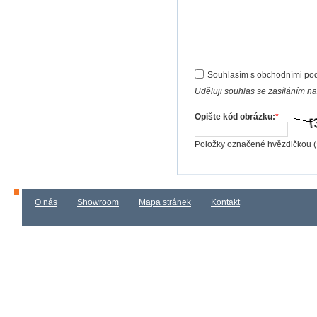
Souhlasím s obchodními po
Uděluji souhlas se zasíláním n
Opište kód obrázku:
*
Položky označené hvězdičkou (
O nás
Showroom
Mapa stránek
Kontakt