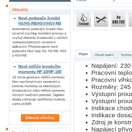
Počet
Aktuality
Nové podavače šroubů
HS/HS-RB/HSV/HSV-RB
Automatické podavače šroubů Hios
výrazně zrychlují montážní procesy a
zvyšují efektivitu šroubování v ručních
i poloautomatických výrobních
aplikacích. Představujeme nové
podavače Hios řady HS, HS-RB, HSV
Popis
Obsah balení
Technic
a HSV-RB.
Napájení: 230
Nové měřiče krouticího
Pracovní teplo
momentu HP-10/HP-100
Již čtvrtá generace měřičů momentu
Pracovní vlhk
Hios navržených pro nastavení a
Rozměry: 245 
kontrolu momentu na elektrických
šroubovácích nebo měření momentu
Výstupní proud
různých rotačních jednotek. Digitální
Výstupní proud
displej zobrazuje naměřenou hodnotu
a jeho průběh.
Indikace chodu
Indikace dosa
Zobrazit všechny
Zdroj je konst
Napájecí přívo