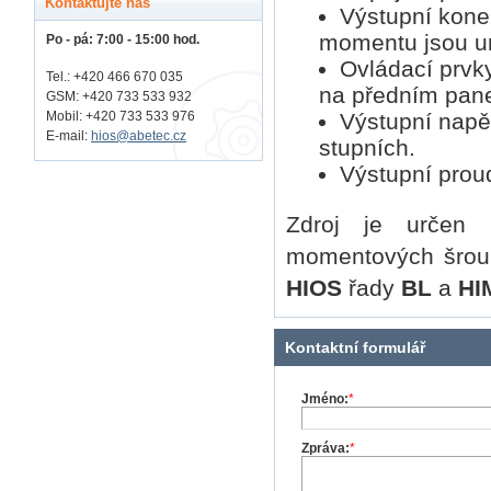
Kontaktujte nás
Výstupní kone
momentu jsou u
Po - pá: 7:00 - 15:00 hod.
Ovládací prvky
Tel.: +420 466 670 035
na předním pane
GSM: +420 733 533 932
Výstupní napět
Mobil: +420
733 533 976
E-mail:
hios@abetec.cz
stupních.
Výstupní proud
Zdroj je určen 
momentových šro
HIOS
řady
BL
a
HI
Kontaktní formulář
Jméno:
*
Zpráva:
*