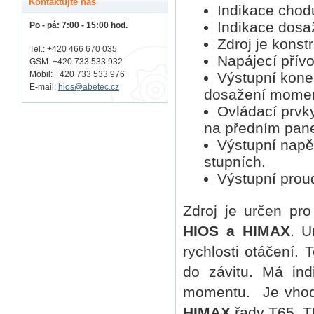
Kontaktujte nás
Indikace chodu
Indikace dosa
Po - pá: 7:00 - 15:00 hod.
Zdroj je konst
Tel.: +420 466 670 035
Napájecí přívo
GSM: +420 733 533 932
Výstupní konek
Mobil: +420
733 533 976
E-mail:
hios@abetec.cz
dosažení momen
Ovládací prvky
na předním pane
Výstupní napět
stupních.
Výstupní proud
Zdroj je určen pr
HIOS a HIMAX
. U
rychlosti otáčení.
do závitu. Má in
momentu. Je vhod
HIMAX
řady T65, T