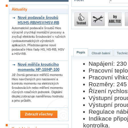
Počet
Aktuality
Nové podavače šroubů
HS/HS-RB/HSV/HSV-RB
Automatické podavače šroubů Hios
výrazně zrychlují montážní procesy a
zvyšují efektivitu šroubování v ručních
i poloautomatických výrobních
aplikacích. Představujeme nové
podavače Hios řady HS, HS-RB, HSV
Popis
Obsah balení
Technic
a HSV-RB.
Napájení: 230
Nové měřiče krouticího
Pracovní teplo
momentu HP-10/HP-100
Již čtvrtá generace měřičů momentu
Pracovní vlhk
Hios navržených pro nastavení a
Rozměry: 245 
kontrolu momentu na elektrických
šroubovácích nebo měření momentu
Řízení rychlost
různých rotačních jednotek. Digitální
Výstupní proud
displej zobrazuje naměřenou hodnotu
a jeho průběh.
Výstupní proud
Regulace náběh
Zobrazit všechny
Indikace připo
kontrolka.