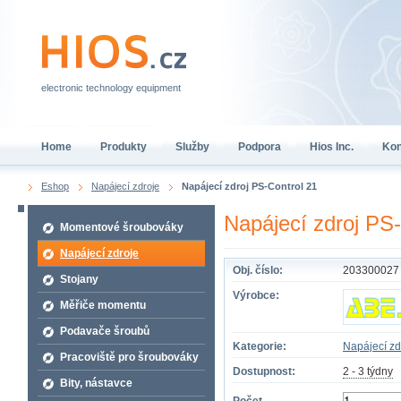
electronic technology equipment
Home
Produkty
Služby
Podpora
Hios Inc.
Kon
Eshop
Napájecí zdroje
Napájecí zdroj PS-Control 21
Napájecí zdroj PS-
Momentové šroubováky
Napájecí zdroje
Obj. číslo:
203300027
Stojany
Výrobce:
Měřiče momentu
Podavače šroubů
Kategorie:
Napájecí zd
Pracoviště pro šroubováky
Dostupnost:
2 - 3 týdny
Bity, nástavce