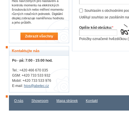
Hios navržených pro nastavení a
kontrolu momentu na elektrických
šroubovácích nebo měření momentu
Souhlasím s obchodními po
různých rotačních jednotek. Digitální
Uděluji souhlas se zasíláním n
displej zobrazuje naměřenou hodnotu
a jeho průběh.
Opište kód obrázku:
*
Zobrazit všechny
Položky označené hvězdičkou (
Kontaktujte nás
Po - pá: 7:00 - 15:00 hod.
Tel.: +420 466 670 035
GSM: +420 733 533 932
Mobil: +420
733 533 976
E-mail:
hios@abetec.cz
O nás
Showroom
Mapa stránek
Kontakt