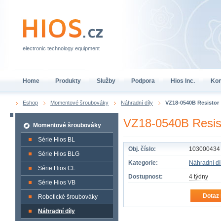
electronic technology equipment
Home
Produkty
Služby
Podpora
Hios Inc.
Kon
Eshop
Momentové šroubováky
Náhradní díly
VZ18-0540B Resistor
VZ18-0540B Resis
Momentové šroubováky
Série Hios BL
Obj. číslo:
103000434
Série Hios BLG
Kategorie:
Náhradní dí
Série Hios CL
Dostupnost:
4 týdny
Série Hios VB
Dotaz 
Robotické šroubováky
Náhradní díly