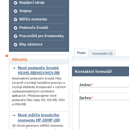
Napájecí zdroje
Stojany
Měřiče momentu
Podavače šroubů
Pracoviště pro šroubováky
Bity, nástavce
Popis
Komentáře (0)
Aktuality
Nové podavače šroubů
Kontaktní formulář
HS/HS-RB/HSV/HSV-RB
Automatické podavače šroubů Hios
výrazně zrychlují montážní procesy a
Jméno:
*
zvyšují efektivitu šroubování v ručních
i poloautomatických výrobních
aplikacích. Představujeme nové
Zpráva:
*
podavače Hios řady HS, HS-RB, HSV
a HSV-RB.
Nové měřiče krouticího
momentu HP-10/HP-100
Již čtvrtá generace měřičů momentu