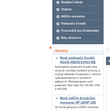
Napájecí zdroje
Stojany
Měřiče momentu
Podavače šroubů
Pracoviště pro šroubováky
Bity, nástavce
Aktuality
Nové podavače šroubů
HS/HS-RB/HSV/HSV-RB
Automatické podavače šroubů Hios
výrazně zrychlují montážní procesy a
zvyšují efektivitu šroubování v ručních
i poloautomatických výrobních
aplikacích. Představujeme nové
podavače Hios řady HS, HS-RB, HSV
a HSV-RB.
Nové měřiče krouticího
momentu HP-10/HP-100
Již čtvrtá generace měřičů momentu