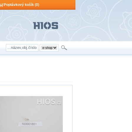
Poptávkový košík (0)
Poptávkový košík je prázdný!
Počet produktů:
0
Obsah košíku