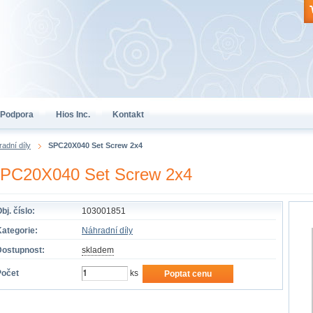
Podpora
Hios Inc.
Kontakt
adní díly
SPC20X040 Set Screw 2x4
PC20X040 Set Screw 2x4
bj. číslo:
103001851
ategorie:
Náhradní díly
Dostupnost:
skladem
Počet
ks
Poptat cenu