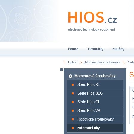
electronic technology equipment
Home
Produkty
Služby
Eshop
Momentové šroubováky
Náhr
S
Momentové šroubováky
Série Hios BL
O
Série Hios BLG
K
Série Hios CL
Série Hios VB
Robotické šroubováky
Náhradní díly