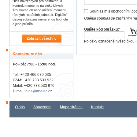
Hios navržených pro nastavení a
kontrolu momentu na elektrických
šroubovácích nebo měření momentu
Souhlasím s obchodními po
různých rotačních jednotek. Digitální
Uděluji souhlas se zasíláním n
displej zobrazuje naměřenou hodnotu
a jeho průběh.
Opište kód obrázku:
*
Zobrazit všechny
Položky označené hvězdičkou (
Kontaktujte nás
Po - pá: 7:00 - 15:00 hod.
Tel.: +420 466 670 035
GSM: +420 733 533 932
Mobil: +420
733 533 976
E-mail:
hios@abetec.cz
O nás
Showroom
Mapa stránek
Kontakt