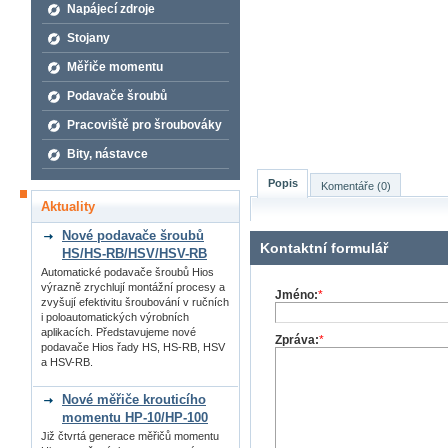
Napájecí zdroje
Stojany
Měřiče momentu
Podavače šroubů
Pracoviště pro šroubováky
Bity, nástavce
Popis
Komentáře (0)
Aktuality
Nové podavače šroubů
Kontaktní formulář
HS/HS-RB/HSV/HSV-RB
Automatické podavače šroubů Hios
výrazně zrychlují montážní procesy a
Jméno:
*
zvyšují efektivitu šroubování v ručních
i poloautomatických výrobních
aplikacích. Představujeme nové
Zpráva:
*
podavače Hios řady HS, HS-RB, HSV
a HSV-RB.
Nové měřiče krouticího
momentu HP-10/HP-100
Již čtvrtá generace měřičů momentu