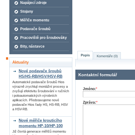
Napájecí zdroje
Stojany
Měřiče momentu
Podavače šroubů
Pracoviště pro šroubováky
Bity, nástavce
Popis
Komentáře (0)
Aktuality
Nové podavače šroubů
Kontaktní formulář
HS/HS-RB/HSV/HSV-RB
Automatické podavače šroubů Hios
výrazně zrychlují montážní procesy a
Jméno:
*
zvyšují efektivitu šroubování v ručních
i poloautomatických výrobních
aplikacích. Představujeme nové
Zpráva:
*
podavače Hios řady HS, HS-RB, HSV
a HSV-RB.
Nové měřiče krouticího
momentu HP-10/HP-100
Již čtvrtá generace měřičů momentu