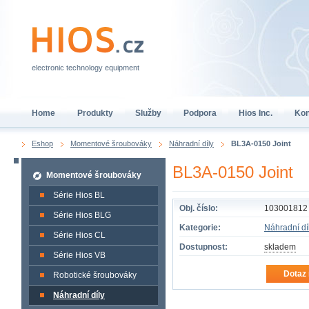
electronic technology equipment
Home
Produkty
Služby
Podpora
Hios Inc.
Kon
Eshop
Momentové šroubováky
Náhradní díly
BL3A-0150 Joint
BL3A-0150 Joint
Momentové šroubováky
Série Hios BL
Obj. číslo:
103001812
Série Hios BLG
Kategorie:
Náhradní dí
Série Hios CL
Dostupnost:
skladem
Série Hios VB
Dotaz 
Robotické šroubováky
Náhradní díly