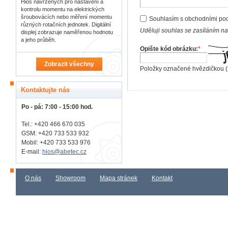
Hios navržených pro nastavení a
kontrolu momentu na elektrických
šroubovácích nebo měření momentu
Souhlasím s obchodními po
různých rotačních jednotek. Digitální
Uděluji souhlas se zasíláním n
displej zobrazuje naměřenou hodnotu
a jeho průběh.
Opište kód obrázku:
*
Zobrazit všechny
Položky označené hvězdičkou (
Kontaktujte nás
Po - pá: 7:00 - 15:00 hod.
Tel.: +420 466 670 035
GSM: +420 733 533 932
Mobil: +420
733 533 976
E-mail:
hios@abetec.cz
O nás
Showroom
Mapa stránek
Kontakt