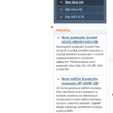
Bity Hios H4
Bity Hios H5
Bity HEX 6.35
Aktuality
Nové podavače šroubů
HS/HS-RB/HSV/HSV-RB
Automatické podavače šroubů Hios
výrazně zrychlují montážní procesy a
zvyšují efektivitu šroubování v ručních
i poloautomatických výrobních
aplikacích. Představujeme nové
podavače Hios řady HS, HS-RB, HSV
a HSV-RB.
Nové měřiče krouticího
momentu HP-10/HP-100
Již čtvrtá generace měřičů momentu
Hios navržených pro nastavení a
kontrolu momentu na elektrických
šroubovácích nebo měření momentu
různých rotačních jednotek. Digitální
displej zobrazuje naměřenou hodnotu
a jeho průběh.