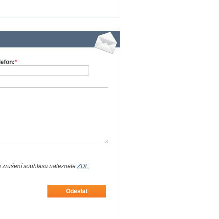
lefon:
*
i zrušení souhlasu naleznete
ZDE
.
Odeslat