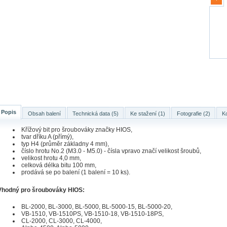
Popis
Obsah balení
Technická data (5)
Ke stažení (1)
Fotografie (2)
K
Křížový bit pro šroubováky značky HIOS,
tvar dříku A (přímý),
typ H4 (průměr základny 4 mm),
číslo hrotu No.2 (M3.0 - M5.0) - čísla vpravo značí velikost šroubů,
velikost hrotu 4,0 mm,
celková délka bitu 100 mm,
prodává se po balení (1 balení = 10 ks).
Vhodný pro šroubováky HIOS:
BL-2000, BL-3000, BL-5000, BL-5000-15, BL-5000-20,
VB-1510, VB-1510PS, VB-1510-18, VB-1510-18PS,
CL-2000, CL-3000, CL-4000,