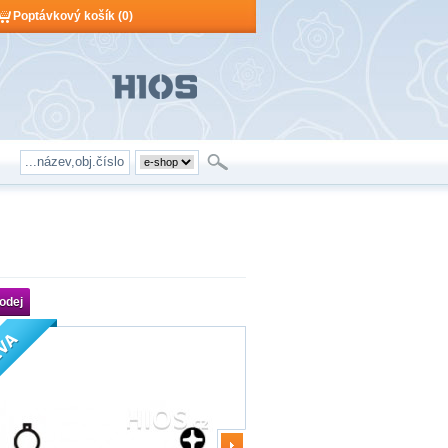
Poptávkový košík (0)
Poptávkový košík je prázdný!
Počet produktů:
0
Obsah košíku
odej