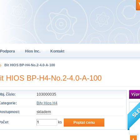
Podpora
Hios Inc.
Kontakt
Bit HIOS BP-H4-No.2-4.0-A-100
it HIOS BP-H4-No.2-4.0-A-100
bj. číslo:
103000035
Výpr
ategorie:
Bity Hios H4
Dostupnost:
skladem
Počet
ks
Poptat cenu