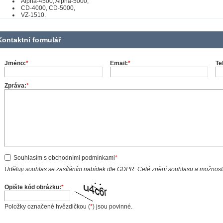
Alpha-4500, Alpha-5000,
CD-4000, CD-5000,
VZ-1510.
Kontaktní formulář
Jméno:
*
Email:
*
Te
Zpráva:
*
Souhlasím s obchodními podmínkami
*
Uděluji souhlas se zasíláním nabídek dle GDPR. Celé znění souhlasu a možnost
Opište kód obrázku:
*
Položky označené hvězdičkou (
*
) jsou povinné.