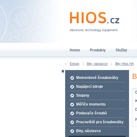
electronic technology equipment
Home
Produkty
Služby
Eshop
Bity, nástavce
Bity Hios H4
B
Momentové šroubováky
Napájecí zdroje
O
Stojany
K
Měřiče momentu
Podavače šroubů
Pracoviště pro šroubováky
Bity, nástavce