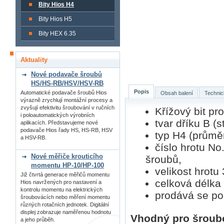
Bity Hios H4
Bity Hios H5
Bity HEX 6.35
Aktuality
Nové podavače šroubů
HS/HS-RB/HSV/HSV-RB
Popis
Automatické podavače šroubů Hios
Obsah balení
Technic
výrazně zrychlují montážní procesy a
zvyšují efektivitu šroubování v ručních
Křížový bit p
i poloautomatických výrobních
tvar dříku B (s
aplikacích. Představujeme nové
podavače Hios řady HS, HS-RB, HSV
typ H4 (průmě
a HSV-RB.
číslo hrotu No
Nové měřiče krouticího
šroubů,
momentu HP-10/HP-100
velikost hrotu
Již čtvrtá generace měřičů momentu
celková délka
Hios navržených pro nastavení a
kontrolu momentu na elektrických
prodává se po 
šroubovácích nebo měření momentu
různých rotačních jednotek. Digitální
displej zobrazuje naměřenou hodnotu
Vhodný pro šroub
a jeho průběh.