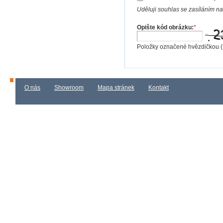
Uděluji souhlas se zasíláním n
Opište kód obrázku:
*
Položky označené hvězdičkou (
O nás
Showroom
Mapa stránek
Kontakt