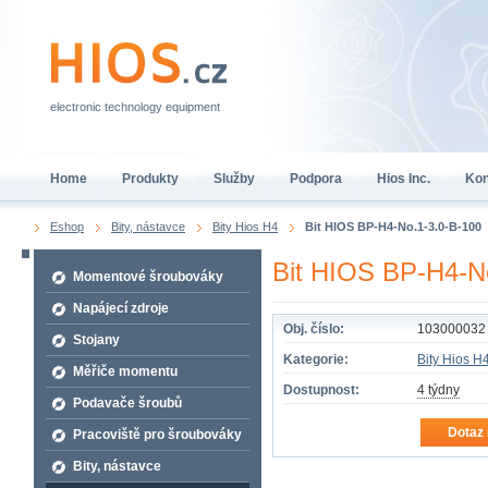
electronic technology equipment
Home
Produkty
Služby
Podpora
Hios Inc.
Kon
Eshop
Bity, nástavce
Bity Hios H4
Bit HIOS BP-H4-No.1-3.0-B-100
Bit HIOS BP-H4-N
Momentové šroubováky
Napájecí zdroje
Obj. číslo:
103000032
Stojany
Kategorie:
Bity Hios H
Měřiče momentu
Dostupnost:
4 týdny
Podavače šroubů
Dotaz 
Pracoviště pro šroubováky
Bity, nástavce